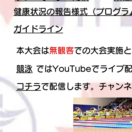
健康状況の報告様式（プログラ
ガイドライン
本大会は
無観客
での大会実施と
競泳
ではYouTubeでライ
コチラ
で配信します。チャンネ