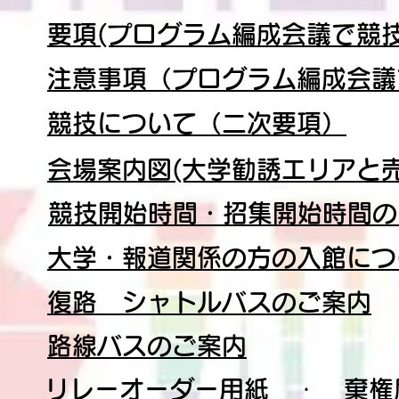
要項(プログラム編成会議で競
注意事項（プログラム編成会議
競技について（二次要項）
会場案内図(大学勧誘エリアと
競技開始時間・招集開始時間の
大学・報道関係の方の入館につ
復路 シャトルバスのご案内
路線バスのご案内
リレーオーダー用紙
・
棄権